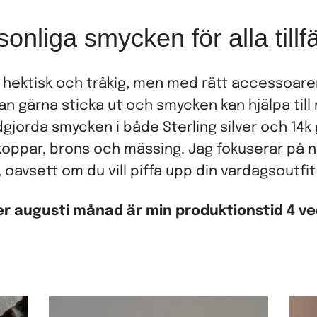
onliga smycken för alla tillf
hektisk och tråkig, men med rätt accessoarer k
ll man gärna sticka ut och smycken kan hjälpa til
jorda smycken i både Sterling silver och 14k 
oppar, brons och mässing. Jag fokuserar på n
len, oavsett om du vill piffa upp din vardagsoutfi
r augusti månad är min produktionstid 4 ve