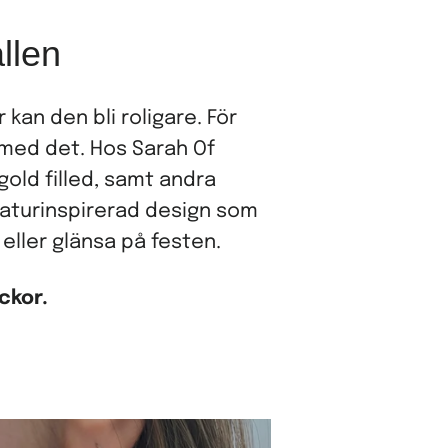
ällen
an den bli roligare. För
l med det. Hos Sarah Of
gold filled, samt andra
aturinspirerad design som
t eller glänsa på festen.
ckor.