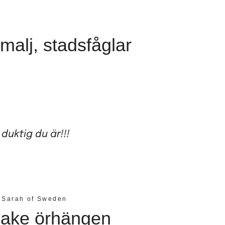
alj, stadsfåglar
duktig du är!!!
Sarah of Sweden
ake örhängen