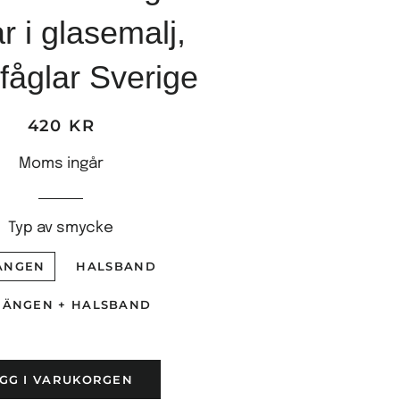
ar i glasemalj,
fåglar Sverige
420 KR
Ordinariepris
Reapris
Moms ingår
Typ av smycke
ÄNGEN
HALSBAND
ÄNGEN + HALSBAND
GG I VARUKORGEN