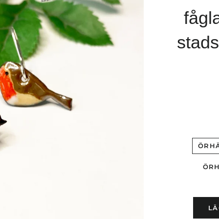
fågl
stads
ÖRH
ÖRH
LÄ