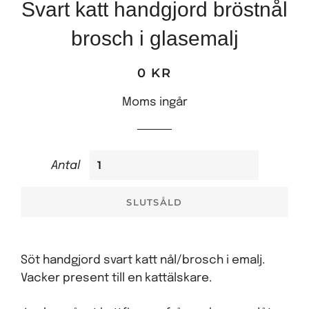
Svart katt handgjord bröstnål
brosch i glasemalj
0 KR
Ordinariepris
Reapris
Moms ingår
Antal
SLUTSÅLD
Söt handgjord svart katt nål/brosch i emalj.
Vacker present till en kattälskare.