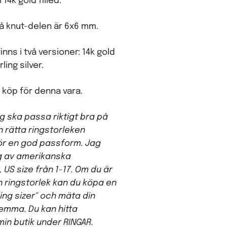
i 14k gold filled.
på knut-delen är 6x6 mm.
inns i två versioner: 14k gold
ling silver.
 köp för denna vara.
ing ska passa riktigt bra på
n rätta ringstorleken
r en god passform. Jag
g av amerikanska
, US size från 1-17. Om du är
n ringstorlek kan du köpa en
ing sizer" och mäta din
hemma. Du kan hitta
 min butik under RINGAR.