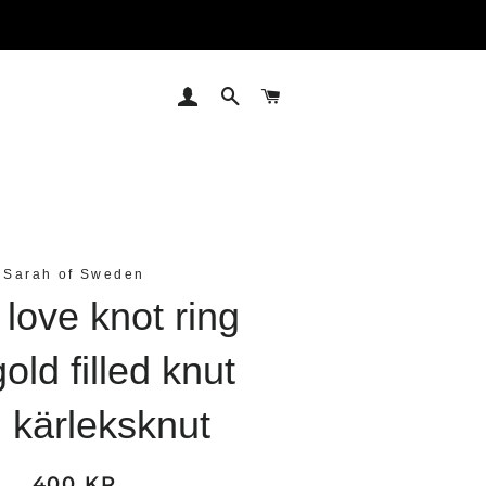
LOGGA IN
SÖK
VARUKORG
Sarah of Sweden
love knot ring
old filled knut
g kärleksknut
400 KR
Ordinariepris
Reapris