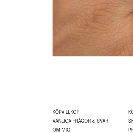
KÖPVILLKOR
K
VANLIGA FRÅGOR & SVAR
S
OM MIG
P