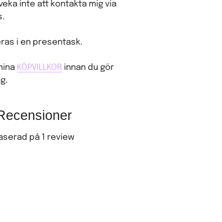
tveka inte att kontakta mig via
s.
ras i en presentask.
 mina
KÖPVILLKOR
innan du gör
g.
Recensioner
aserad på 1 review