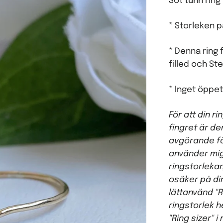
Söt tunn
ring 
* Storleken 
* Denna ring f
filled och Ster
* Inget öppet
För att din r
fingret är de
avgörande fö
använder mi
ringstorlekar
osäker på di
lättanvänd "R
ringstorlek 
"Ring sizer" i