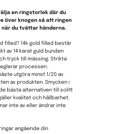
välja en ringstorlek där du
te över knogen så att ringen
av när du tvättar händerna.
d filled? 14k gold filled består
kikt av 14 karat guld bunden
 tryck till mässing. Strikta
 reglerar processen.
måste utgöra minst 1/20 av
kten av produkten. Smycken i
 de bästa alternativen till solitt
äller kvalitet och hållbarhet.
nar inte av eller ändrar inte
ringar angående din