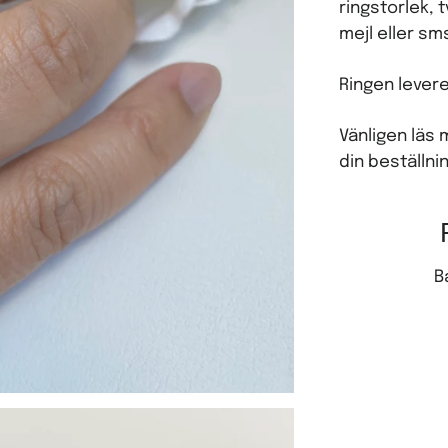
ringstorlek, 
mejl eller sm
Ringen levere
Vänligen läs
din beställnin
B