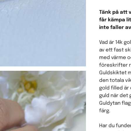
Tänk på att 
får kämpa li
inte faller 
Vad är 14k gol
av ett fast s
med värme och
föreskrifter
Guldskiktet 
den totala vi
gold filled är
guld när det g
Guldytan flag
färg.
Har du funde