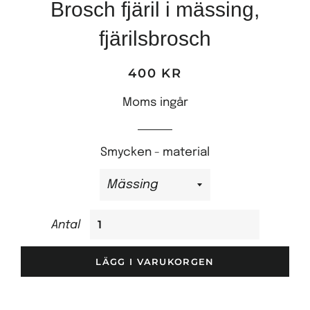
Brosch fjäril i mässing,
fjärilsbrosch
400 KR
Ordinariepris
Reapris
Moms ingår
Smycken - material
Antal
LÄGG I VARUKORGEN