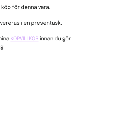
 köp för denna vara.
vereras i en presentask.
 mina
KÖPVILLKOR
innan du gör
g.