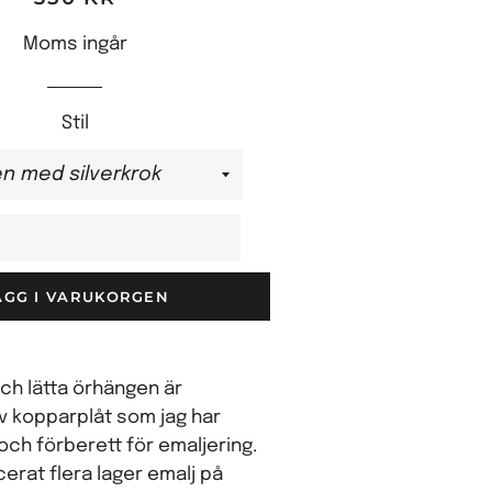
Moms ingår
Stil
ÄGG I VARUKORGEN
ch lätta örhängen är
v kopparplåt som jag har
 och förberett för emaljering.
cerat flera lager emalj på