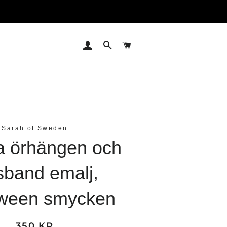
LOGGA IN
SÖK
VARUKORG
Sarah of Sweden
 örhängen och
sband emalj,
oween smycken
350 KR
Ordinariepris
Reapris