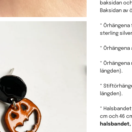
baksidan och
Baksidan av ö
* Örhängena f
sterling silve
* Örhängena ä
* Örhängena 
längden).
* Stiftörhän
längden).
* Halsbandet 
cm och 46 c
halsbandet, 