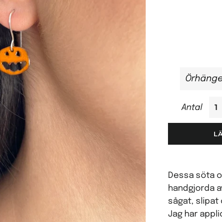
Antal
L
Dessa söta o
handgjorda a
sågat, slipat
Jag har appli